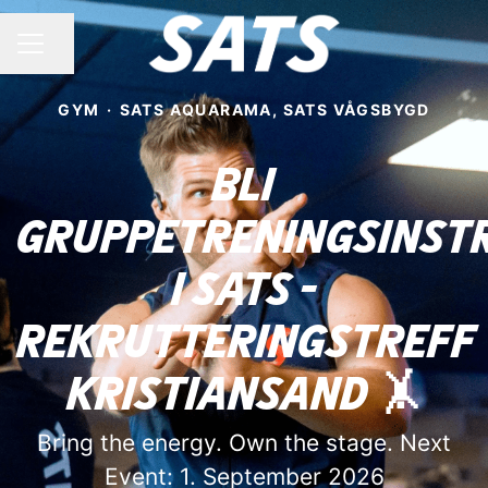
Share page
CAREER MENU
GYM
·
SATS AQUARAMA, SATS VÅGSBYGD
Bli
gruppetreningsinst
i SATS -
Rekrutteringstreff
Kristiansand 🤸
Bring the energy. Own the stage. Next
Event: 1. September 2026