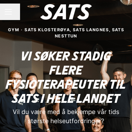
Share page
CAREER MENU
GYM
·
SATS KLOSTERØYA, SATS LANGNES, SATS
NESTTUN
Vi søker stadig
flere
fysioterapeuter til
SATS i hele landet
Vil du være med å bekjempe vår tids
største helseutfordringer?